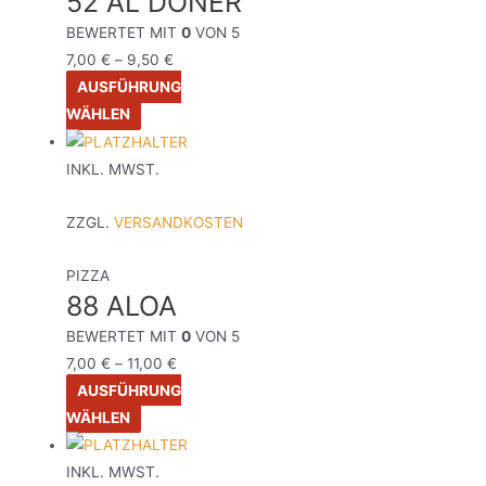
52 AL DÖNER
BEWERTET MIT
0
VON 5
7,00
€
–
9,50
€
AUSFÜHRUNG
WÄHLEN
INKL. MWST.
ZZGL.
VERSANDKOSTEN
PIZZA
88 ALOA
BEWERTET MIT
0
VON 5
7,00
€
–
11,00
€
AUSFÜHRUNG
WÄHLEN
INKL. MWST.