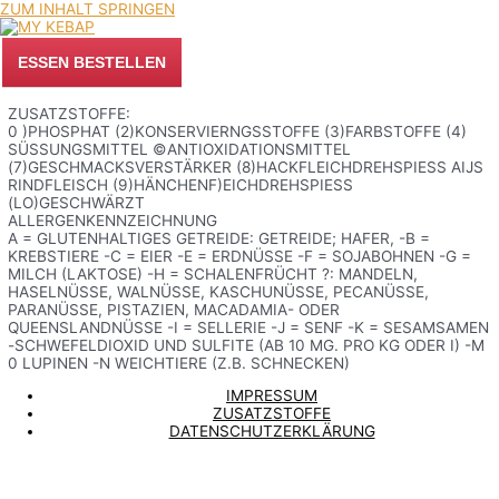
ZUM INHALT SPRINGEN
ESSEN BESTELLEN
ZUSATZSTOFFE:
0 )PHOSPHAT (2)KONSERVIERNGSSTOFFE (3)FARBSTOFFE (4)
SÜSSUNGSMITTEL ©ANTIOXIDATIONSMITTEL (
7)GESCHMACKSVERSTÄRKER (8)HACKFLEICHDREHSPIESS AIJS RI
NDFLEISCH (9)HÄNCHENF)EICHDREHSPIESS (LO
)GESCHWÄRZT
ALLERGENKENNZEICHNUNG
A = GLUTENHALTIGES GETREIDE: GETREIDE; HAFER, -B =
KREBSTIERE -C = EIER -E = ERDNÜSSE -F = SOJABOHNEN -G =
MILCH (LAKTOSE) -H = SCHALENFRÜCHT ?: MANDELN,
HASELNÜSSE, WALNÜSSE, KASCHUNÜSSE, PECANÜSSE,
PARANÜSSE, PISTAZIEN, MACADAMIA- ODER
QUEENSLANDNÜSSE -I = SELLERIE -J = SENF -K = SESAMSAMEN
-SCHWEFELDIOXID UND SULFITE (AB 10 MG. PRO KG ODER I) -M
0 LUPINEN -N WEICHTIERE (Z.B. SCHNECKEN)
IMPRESSUM
ZUSATZSTOFFE
DATENSCHUTZERKLÄRUNG