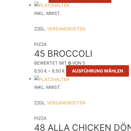
INKL. MWST.
ZZGL.
VERSANDKOSTEN
PIZZA
45 BROCCOLI
BEWERTET MIT
0
VON 5
6,50
€
–
9,50
€
AUSFÜHRUNG WÄHLEN
INKL. MWST.
ZZGL.
VERSANDKOSTEN
PIZZA
48 ALLA CHICKEN DÖ