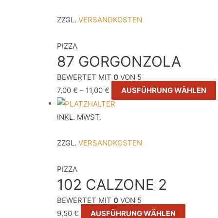
ZZGL.
VERSANDKOSTEN
PIZZA
87 GORGONZOLA
BEWERTET MIT
0
VON 5
7,00
€
–
11,00
€
AUSFÜHRUNG WÄHLEN
INKL. MWST.
ZZGL.
VERSANDKOSTEN
PIZZA
102 CALZONE 2
BEWERTET MIT
0
VON 5
9,50
€
AUSFÜHRUNG WÄHLEN