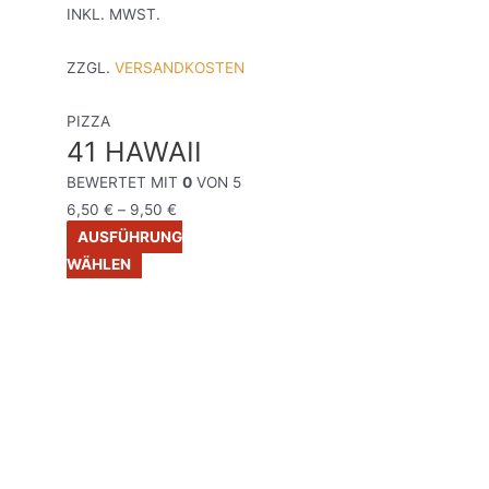
INKL. MWST.
ZZGL.
VERSANDKOSTEN
PIZZA
41 HAWAII
BEWERTET MIT
0
VON 5
6,50
€
–
9,50
€
AUSFÜHRUNG
WÄHLEN
INKL. MWST.