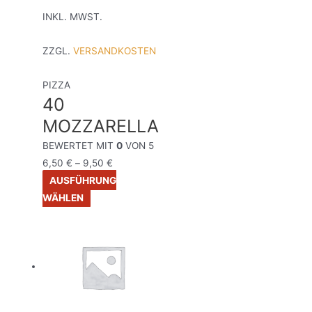
INKL. MWST.
ZZGL.
VERSANDKOSTEN
PIZZA
40
MOZZARELLA
BEWERTET MIT
0
VON 5
6,50
€
–
9,50
€
AUSFÜHRUNG
WÄHLEN