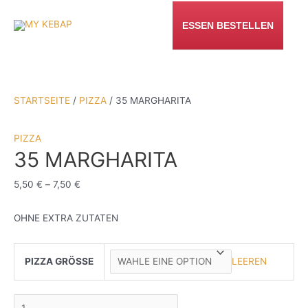
ZUM
INHALT
ESSEN BESTELLEN
SPRINGEN
STARTSEITE
/
PIZZA
/ 35 MARGHARITA
PIZZA
35 MARGHARITA
5,50
€
–
7,50
€
OHNE EXTRA ZUTATEN
PIZZA GRÖSSE
LEEREN
35