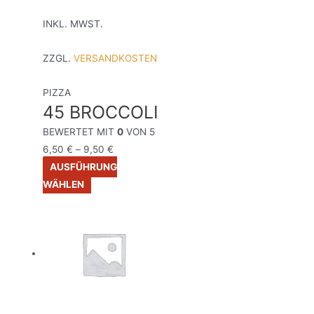
INKL. MWST.
ZZGL.
VERSANDKOSTEN
PIZZA
45 BROCCOLI
BEWERTET MIT
0
VON 5
6,50
€
–
9,50
€
AUSFÜHRUNG
WÄHLEN