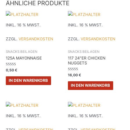
ÄHNLICHE PRODUKTE
INKL. 16 % MWST.
INKL. 16 % MWST.
ZZGL.
VERSANDKOSTEN
ZZGL.
VERSANDKOSTEN
SNACKS BEILAGEN
SNACKS BEILAGEN
125A MAYONNAISE
117 24″ER CHICKEN
NUGGETS
BEWERTET
0,50
€
MIT
BEWERTET
16,00
€
0
MIT
VON
IN DEN WARENKORB
0
5
VON
IN DEN WARENKORB
5
INKL. 16 % MWST.
INKL. 16 % MWST.